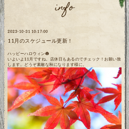
info
2023-10-31 10:17:00
11月のスケジュール更新！
ハッピーハロウィン🎃
いよいよ11月ですね。店休日もあるのでチェック！お願い致
します。どうぞ素敵な秋になります様に。