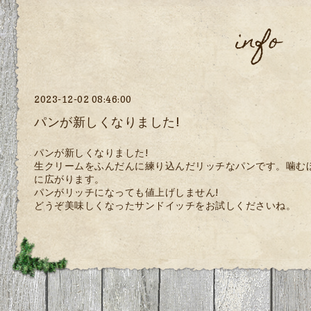
info
2023-12-02 08:46:00
パンが新しくなりました!
パンが新しくなりました!
生クリームをふんだんに練り込んだリッチなパンです。噛む
に広がります。
パンがリッチになっても値上げしません!
どうぞ美味しくなったサンドイッチをお試しくださいね。