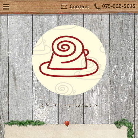
075-322-5015
Contact
ようこそ！トゥールビヨンへ