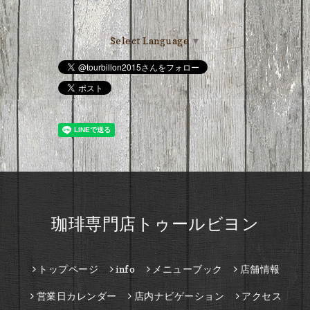
Select Language
▼
珈琲専門店トゥールビヨン
トップページ
info
メニューブック
店舗情報
営業日カレンダー
店内ナビゲーション
アクセス