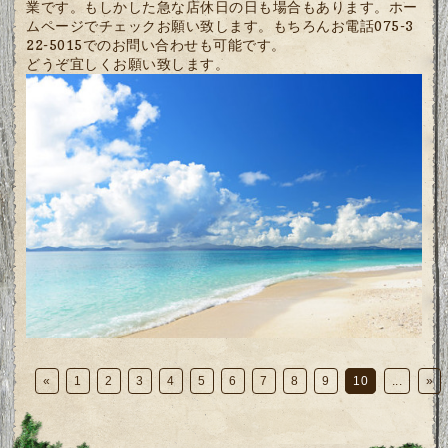
業です。もしかした急な店休日の日も場合もあります。ホー
ムページでチェックお願い致します。もちろんお電話075-3
22-5015でのお問い合わせも可能です。
どうぞ宜しくお願い致します。
«
1
2
3
4
5
6
7
8
9
10
...
»